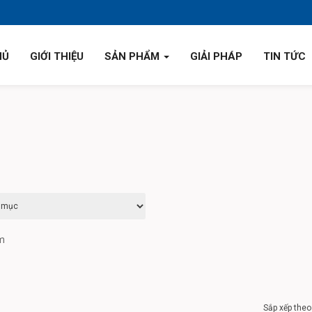
HỦ
GIỚI THIỆU
SẢN PHẨM
GIẢI PHÁP
TIN TỨC
ẩm
Sắp xếp theo