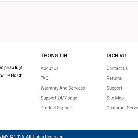
THÔNG TIN
DỊCH VỤ
ện pháp luật
About Us
Contact Us
tư TP Hồ Chí
FAQ
Returns
Warranty And Services
Support
Support 24/7 page
Site Map
Product Support
Customer Servi
Y © 2026. All Rights Reserved.