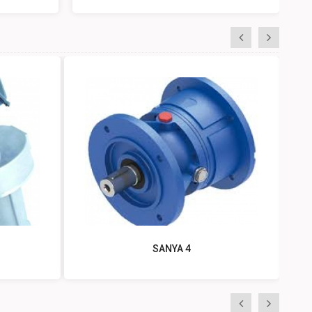
«
»
SANYA 4