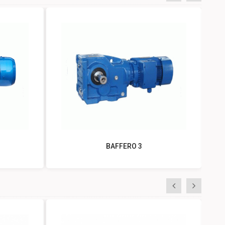
«
»
BAFFERO 3
«
»