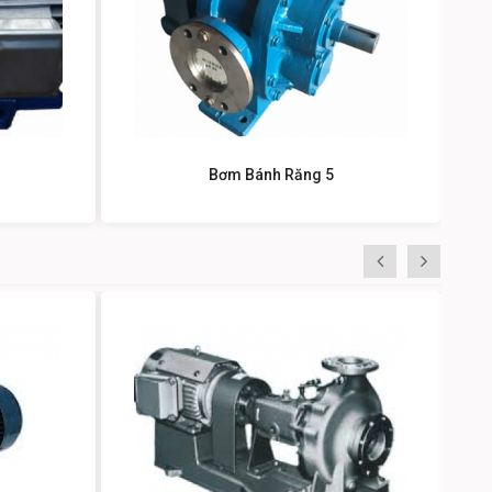
Bơm Bánh Răng 5
«
»