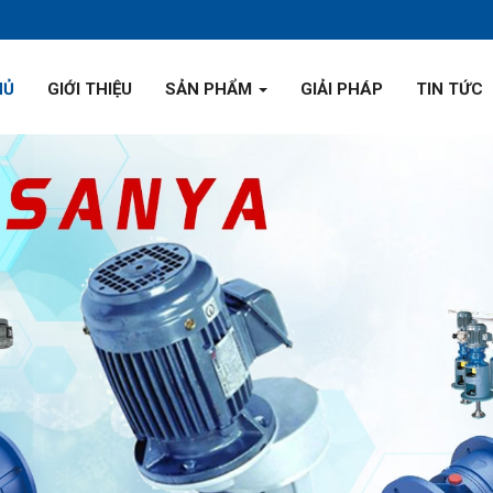
HỦ
GIỚI THIỆU
SẢN PHẨM
GIẢI PHÁP
TIN TỨC