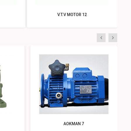
V.T.V MOTOR 12
«
»
AOKMAN 7